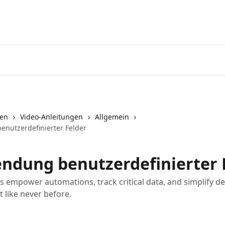
Startseite
App
nen
Video-Anleitungen
Allgemein
nutzerdefinierter Felder
ndung benutzerdefinierter 
s empower automations, track critical data, and simplify de
like never before.