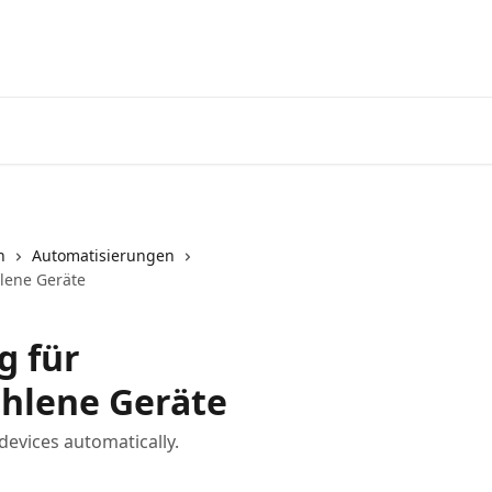
Startseite
App
n
Automatisierungen
lene Geräte
g für
ohlene Geräte
 devices automatically.