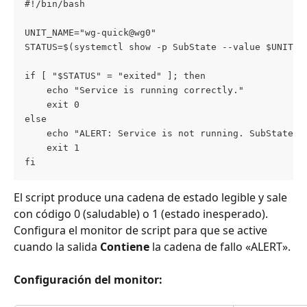
#!/bin/bash
UNIT_NAME="wg-quick@wg0"
STATUS=$(systemctl show -p SubState --value $UNIT_N
if [ "$STATUS" = "exited" ]; then
    echo "Service is running correctly."
    exit 0
else
    echo "ALERT: Service is not running. SubState: 
    exit 1
fi
El script produce una cadena de estado legible y sale 
con código 0 (saludable) o 1 (estado inesperado). 
Configura el monitor de script para que se active 
cuando la salida 
Contiene
 la cadena de fallo «ALERT».
Configuración del monitor: