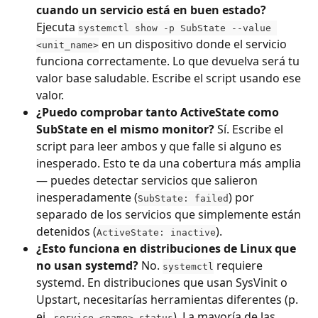
cuando un servicio está en buen estado?
Ejecuta 
systemctl show -p SubState --value 
 en un dispositivo donde el servicio 
<unit_name>
funciona correctamente. Lo que devuelva será tu 
valor base saludable. Escribe el script usando ese 
valor.
¿Puedo comprobar tanto ActiveState como 
SubState en el mismo monitor?
 Sí. Escribe el 
script para leer ambos y que falle si alguno es 
inesperado. Esto te da una cobertura más amplia 
— puedes detectar servicios que salieron 
inesperadamente (
) por 
SubState: failed
separado de los servicios que simplemente están 
detenidos (
).
ActiveState: inactive
¿Esto funciona en distribuciones de Linux que 
no usan systemd?
 No. 
 requiere 
systemctl
systemd. En distribuciones que usan SysVinit o 
Upstart, necesitarías herramientas diferentes (p. 
ej., 
). La mayoría de las 
service <name> status