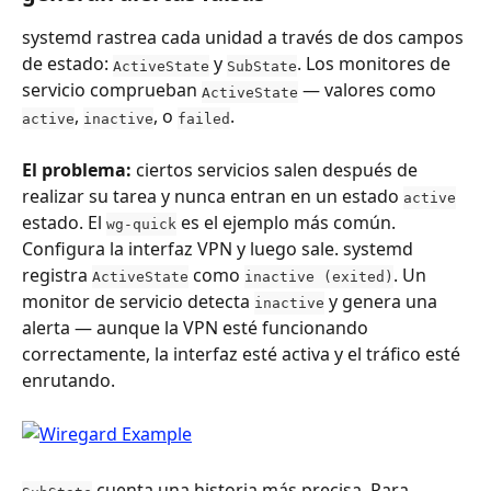
systemd rastrea cada unidad a través de dos campos 
de estado: 
 y 
. Los monitores de 
ActiveState
SubState
servicio comprueban 
 — valores como 
ActiveState
, 
, o 
.
active
inactive
failed
El problema:
 ciertos servicios salen después de 
realizar su tarea y nunca entran en un estado 
active
estado. El 
 es el ejemplo más común. 
wg-quick
Configura la interfaz VPN y luego sale. systemd 
registra 
 como 
. Un 
ActiveState
inactive (exited)
monitor de servicio detecta 
 y genera una 
inactive
alerta — aunque la VPN esté funcionando 
correctamente, la interfaz esté activa y el tráfico esté 
enrutando.
 cuenta una historia más precisa. Para 