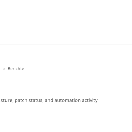
Startseite
App
n
Berichte
sture, patch status, and automation activity