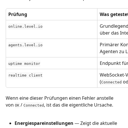
Prüfung
Was geteste
Grundlegend
online.level.io
über das Int
Primärer Ko
agents.level.io
Agenten zu L
Endpunkt für
uptime monitor
WebSocket-V
realtime client
(
 o
Connected
Wenn eine dieser Prüfungen einen Fehler anstelle 
von 
 / 
, ist das die eigentliche Ursache.
OK
Connected
Energiespareinstellungen
 — Zeigt die aktuelle 