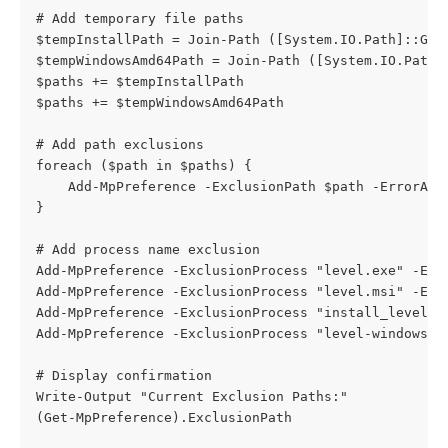
# Add temporary file paths
$tempInstallPath = Join-Path ([System.IO.Path]::Get
$tempWindowsAmd64Path = Join-Path ([System.IO.Path]
$paths += $tempInstallPath
$paths += $tempWindowsAmd64Path
# Add path exclusions
foreach ($path in $paths) {
    Add-MpPreference -ExclusionPath $path -ErrorAct
}
# Add process name exclusion
Add-MpPreference -ExclusionProcess "level.exe" -Err
Add-MpPreference -ExclusionProcess "level.msi" -Err
Add-MpPreference -ExclusionProcess "install_level.e
Add-MpPreference -ExclusionProcess "level-windows-a
# Display confirmation
Write-Output "Current Exclusion Paths:"
(Get-MpPreference).ExclusionPath