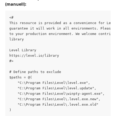
(manuell):
<#
This resource is provided as a convenience for Leve
guarantee it will work in all environments. Please 
to your production environment. We welcome contribu
library
Level Library
https://level.io/library
#>
# Define paths to exclude
$paths = @(
    "C:\Program Files\Level\level.exe",
    "C:\Program Files\Level\level.update",
    "C:\Program Files\Level\winpty-agent.exe",
    "C:\Program Files\Level\.level.exe.new",
    "C:\Program Files\Level\.level.exe.old"
)