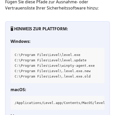
Fügen Sie diese Pfade zur Ausnahme- oder 
Vertrauensliste Ihrer Sicherheitssoftware hinzu:
🖥️ 
HINWEIS ZUR PLATTFORM:
Windows:
C:\Program Files\Level\level.exe
C:\Program Files\Level\level.update
C:\Program Files\Level\winpty-agent.exe
C:\Program Files\Level\.level.exe.new
C:\Program Files\Level\.level.exe.old
macOS:
/Applications/Level.app/Contents/MacOS/level