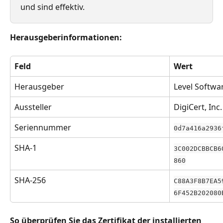
und sind effektiv.
Herausgeberinformationen:
Feld
Wert
Herausgeber
Level Softwar
Aussteller
DigiCert, Inc.
Seriennummer
0d7a416a2936
SHA-1
3C002DCBBCB6
860
SHA-256
C88A3F8B7EA5
6F452B202080
So überprüfen Sie das Zertifikat der installierten 