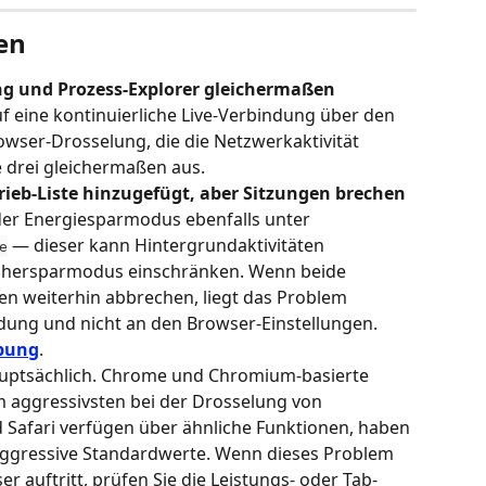
en
ng und Prozess-Explorer gleichermaßen 
 auf eine kontinuierliche Live-Verbindung über den 
wser-Drosselung, die die Netzwerkaktivität 
le drei gleichermaßen aus.
rieb-Liste hinzugefügt, aber Sitzungen brechen 
 der Energiesparmodus ebenfalls unter 
 — dieser kann Hintergrundaktivitäten 
e
chersparmodus einschränken. Wenn beide 
en weiterhin abbrechen, liegt das Problem 
dung und nicht an den Browser-Einstellungen. 
bung
.
uptsächlich. Chrome und Chromium-basierte 
m aggressivsten bei der Drosselung von 
d Safari verfügen über ähnliche Funktionen, haben 
aggressive Standardwerte. Wenn dieses Problem 
 auftritt, prüfen Sie die Leistungs- oder Tab-