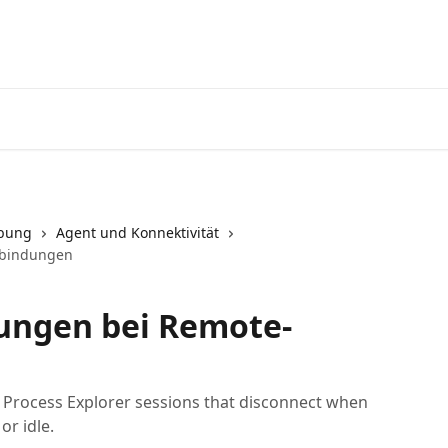
Startseite
App
ebung
Agent und Konnektivität
rbindungen
tungen bei Remote-
d Process Explorer sessions that disconnect when
r idle.