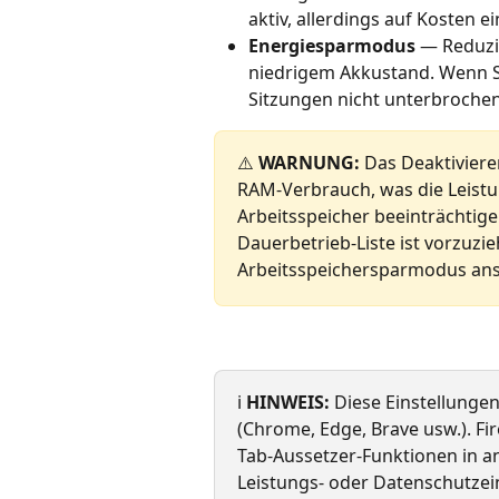
aktiv, allerdings auf Kosten 
Energiesparmodus
 — Reduzi
niedrigem Akkustand. Wenn Si
Sitzungen nicht unterbrochen
⚠️ 
WARNUNG:
 Das Deaktivier
RAM-Verbrauch, was die Leist
Arbeitsspeicher beeinträchtig
Dauerbetrieb-Liste ist vorzuzi
Arbeitsspeichersparmodus anso
ℹ️ 
HINWEIS:
 Diese Einstellunge
(Chrome, Edge, Brave usw.). Fi
Tab-Aussetzer-Funktionen in a
Leistungs- oder Datenschutzei