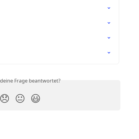
 deine Frage beantwortet?
😞
😐
😃