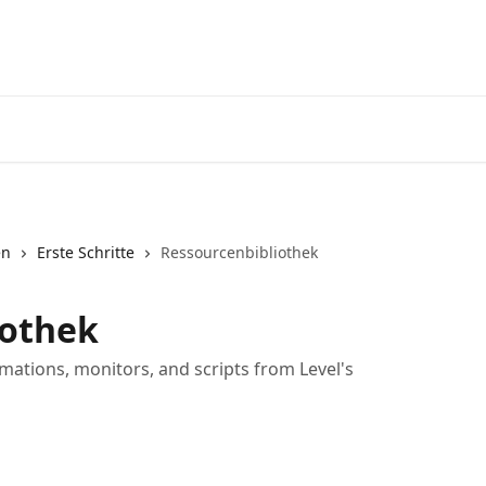
Startseite
App
en
Erste Schritte
Ressourcenbibliothek
iothek
mations, monitors, and scripts from Level's