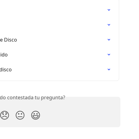
e Disco
lido
disco
do contestada tu pregunta?
😞
😐
😃