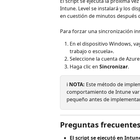
El script se ejecuta la próxima ve
Intune. Level se instalará y los di
en cuestión de minutos después de
Para forzar una sincronización in
En el dispositivo Windows, vay
trabajo o escuela».
Seleccione la cuenta de Azure 
Haga clic en 
Sincronizar
.
ℹ️ 
NOTA:
 Este método de imple
comportamiento de Intune varí
pequeño antes de implementar
Preguntas frecuente
El script se ejecutó en Intun