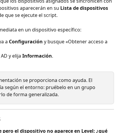
z que los dispositivos asignados se sincronicen con 
spositivos aparecerán en su 
Lista de dispositivos
 que se ejecute el script.
mediata en un dispositivo específico:
a a 
Configuración
 y busque «Obtener acceso a 
AD y elija 
Información
.
mentación se proporciona como ayuda. El 
a según el entorno: pruébelo en un grupo 
lo de forma generalizada.
s
e pero el dispositivo no aparece en Level: ¿qué 