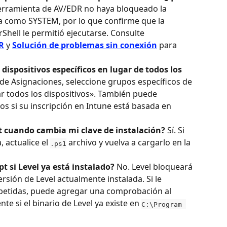
erramienta de AV/EDR no haya bloqueado la 
uta como SYSTEM, por lo que confirme que la 
Shell le permitió ejecutarse. Consulte 
R
 y 
Solución de problemas sin conexión
 para 
ispositivos específicos en lugar de todos los 
a de Asignaciones, seleccione grupos específicos de 
r todos los dispositivos». También puede 
os si su inscripción en Intune está basada en 
pt cuando cambia mi clave de instalación?
 Sí. Si 
 actualice el 
 archivo y vuelva a cargarlo en la 
.ps1
ipt si Level ya está instalado?
 No. Level bloqueará 
ersión de Level actualmente instalada. Si le 
petidas, puede agregar una comprobación al 
te si el binario de Level ya existe en 
C:\Program 