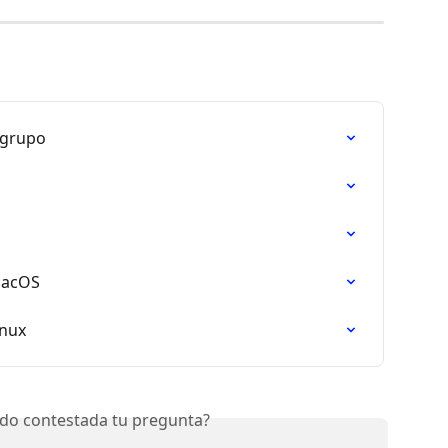
 grupo
macOS
inux
do contestada tu pregunta?