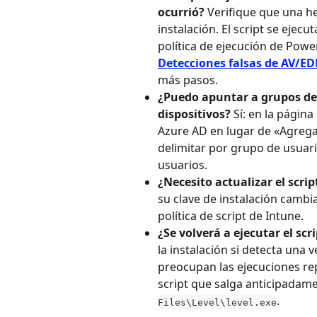
ocurrió?
 Verifique que una h
instalación. El script se ejec
política de ejecución de Power
Detecciones falsas de AV/ED
más pasos.
¿Puedo apuntar a grupos de d
dispositivos?
 Sí: en la págin
Azure AD en lugar de «Agrega
delimitar por grupo de usuari
usuarios.
¿Necesito actualizar el scri
su clave de instalación cambia,
política de script de Intune.
¿Se volverá a ejecutar el scr
la instalación si detecta una v
preocupan las ejecuciones re
script que salga anticipadamen
.
Files\Level\level.exe