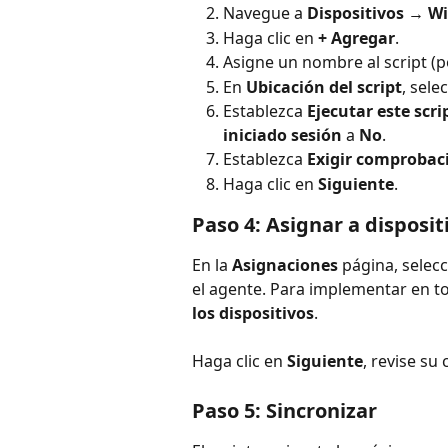
Navegue a 
Dispositivos → W
Haga clic en 
+ Agregar
.
Asigne un nombre al script (p
En 
Ubicación del script
, sele
Establezca 
Ejecutar este scri
iniciado sesión
 a 
No
.
Establezca 
Exigir comprobaci
Haga clic en 
Siguiente
.
Paso 4: Asignar a disposit
En la 
Asignaciones
 página, selec
el agente. Para implementar en to
los dispositivos
.
Haga clic en 
Siguiente
, revise su
Paso 5: Sincronizar