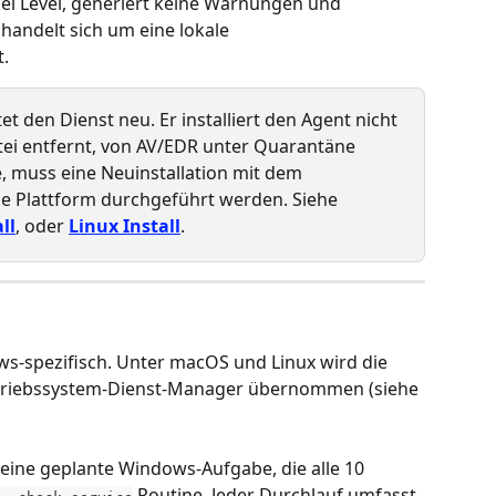
ei Level, generiert keine Warnungen und 
 handelt sich um eine lokale 
t.
t den Dienst neu. Er installiert den Agent nicht 
ei entfernt, von AV/EDR unter Quarantäne 
, muss eine Neuinstallation mit dem 
ie Plattform durchgeführt werden. Siehe 
ll
, oder 
Linux Install
.
ws-spezifisch. Unter macOS und Linux wird die 
etriebssystem-Dienst-Manager übernommen (siehe 
ine geplante Windows-Aufgabe, die alle 10 
 Routine. Jeder Durchlauf umfasst 