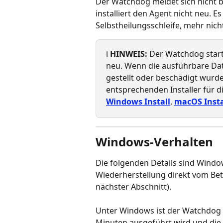
Der Watchdog meldet sich nicht b
installiert den Agent nicht neu. Es
Selbstheilungsschleife, mehr nich
ℹ️ 
HINWEIS:
 Der Watchdog starte
neu. Wenn die ausführbare Dat
gestellt oder beschädigt wurde
entsprechenden Installer für d
Windows Install
, 
macOS Insta
Windows-Verhalten
Die folgenden Details sind Windo
Wiederherstellung direkt vom B
nächster Abschnitt).
Unter Windows ist der Watchdog e
Minuten ausgeführt wird und die 