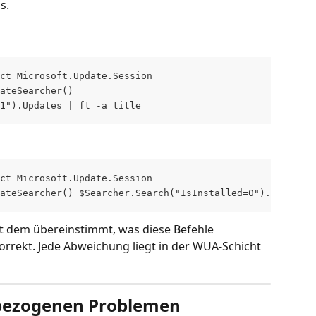
s.
ct Microsoft.Update.Session
ateSearcher()
=1").Updates | ft -a title
ct Microsoft.Update.Session
ateSearcher() $Searcher.Search("IsInstalled=0").Updates 
it dem übereinstimmt, was diese Befehle 
orrekt. Jede Abweichung liegt in der WUA-Schicht 
bezogenen Problemen