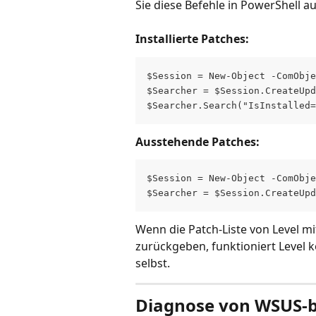
Sie diese Befehle in PowerShell au
Installierte Patches:
$Session = New-Object -ComObje
$Searcher = $Session.CreateUpd
$Searcher.Search("IsInstalled
Ausstehende Patches:
$Session = New-Object -ComObje
$Searcher = $Session.CreateUpd
Wenn die Patch-Liste von Level m
zurückgeben, funktioniert Level k
selbst.
Diagnose von WSUS-