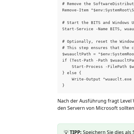
# Remove the SoftwareDistribut
Remove-Item "$env:SystemRoot\S
# Start the BITS and Windows 
Start-Service -Name BITS, wuau
# Optionally, reset the Window
# This step ensures that the c
$wuaucltPath = "$env:SystemRoo
if (Test-Path -Path $wuaucltPa
    Start-Process -FilePath $w
} else {
    Write-Output "wuauclt.exe
}
Nach der Ausführung fragt Level
den Servern von Microsoft sollte
💡 
TIPP:
 Speichern Sie dies als 