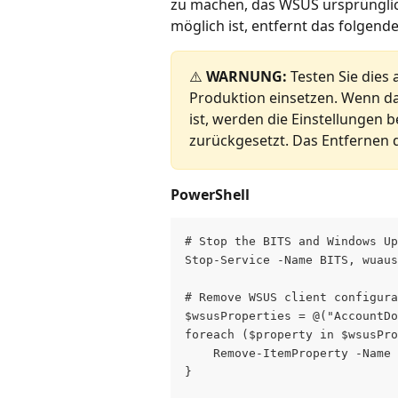
zu machen, das WSUS ursprünglich 
möglich ist, entfernt das folgend
⚠️ 
WARNUNG:
 Testen Sie dies 
Produktion einsetzen. Wenn da
ist, werden die Einstellungen b
zurückgesetzt. Das Entfernen d
PowerShell
# Stop the BITS and Windows Up
Stop-Service -Name BITS, wuaus
# Remove WSUS client configura
$wsusProperties = @("AccountDo
foreach ($property in $wsusPro
    Remove-ItemProperty -Name 
}