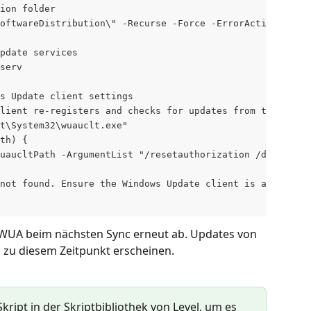
ion folder
oftwareDistribution\" -Recurse -Force -ErrorAction Silen
Update services
serv
s Update client settings
lient re-registers and checks for updates from the corre
t\System32\wuauclt.exe"
th) {
uaucltPath -ArgumentList "/resetauthorization /detectnow
 not found. Ensure the Windows Update client is available
 WUA beim nächsten Sync erneut ab. Updates von 
n zu diesem Zeitpunkt erscheinen.
Skript in der Skriptbibliothek von Level, um es 