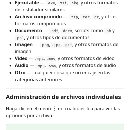
Ejecutable
 — 
, 
, 
, y otros formatos 
.exe
.msi
.pkg
de instalador similares
Archivo comprimido
 — 
, 
, 
, y otros 
.zip
.tar
.gz
formatos comprimidos
Documento
 — 
, 
, scripts como 
 y 
.pdf
.docx
.sh
, y otros tipos de documentos
.ps1
Imagen
 — 
, 
, 
, y otros formatos de 
.png
.jpg
.gif
imagen
Video
 — 
, 
, y otros formatos de video
.mp4
.mov
Audio
 — 
, 
, y otros formatos de audio
.mp3
.wav
Otro
 — cualquier cosa que no encaje en las 
categorías anteriores
Administración de archivos individuales
Haga clic en el menú 
⋮
 en cualquier fila para ver las 
opciones por archivo.