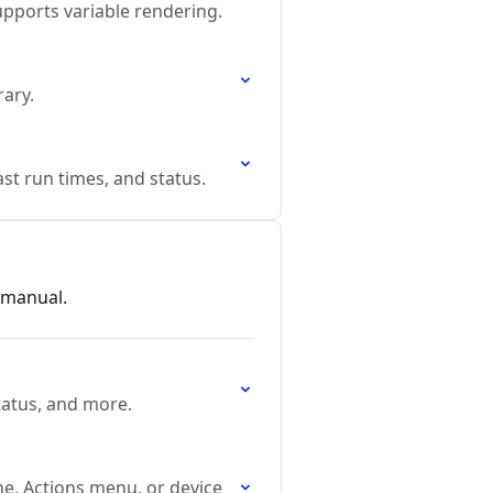
upports variable rendering.
rary.
ast run times, and status.
 manual.
status, and more.
e, Actions menu, or device