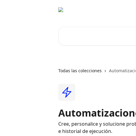
Ir al contenido principal
Buscar artículos...
Todas las colecciones
Automatizac
Automatizacion
Cree, personalice y solucione pr
e historial de ejecución.