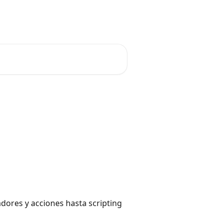
Solicitud de función
Español
dores y acciones hasta scripting