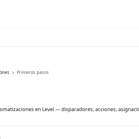
Inicio
Aplicación
iones
Primeros pasos
matizaciones en Level — disparadores, acciones, asignación
s