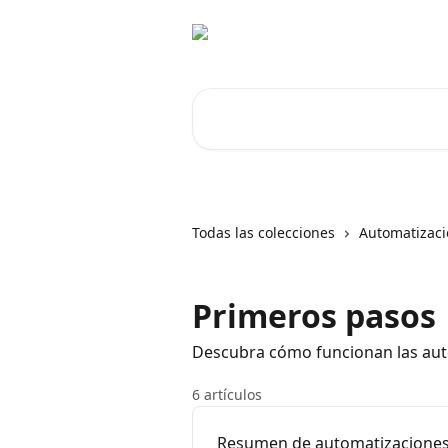
Ir al contenido principal
Buscar artículos...
Todas las colecciones
Automatizac
Primeros pasos
Descubra cómo funcionan las auto
6 artículos
Resumen de automatizacione