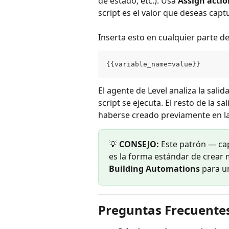
de estado, etc.). Usa 
Assign actio
script es el valor que deseas captu
Inserta esto en cualquier parte de 
{{variable_name=value}}
El agente de Level analiza la salid
script se ejecuta. El resto de la s
haberse creado previamente en la 
💡 
CONSEJO:
 Este patrón — cap
es la forma estándar de crear m
Building Automations
 para u
Preguntas Frecuente