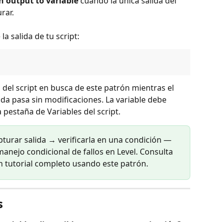
n output to variable
 cuando la única salida del 
rar.
la salida de tu script:
a del script en busca de este patrón mientras el 
alida pasa sin modificaciones. La variable debe 
pestaña de Variables del script.
turar salida → verificarla en una condición — 
anejo condicional de fallos en Level. Consulta 
n tutorial completo usando este patrón.
s