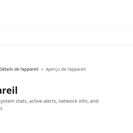
Accueil
Application
Deman
Détails de l’appareil
Aperçu de l'appareil
reil
 system stats, active alerts, network info, and
b.