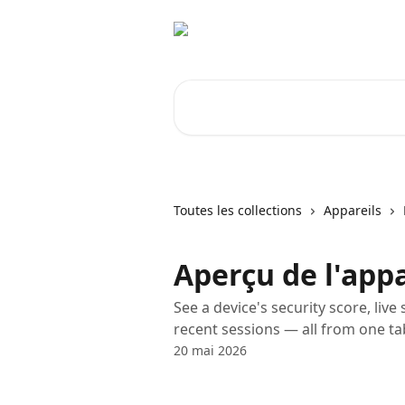
Passer au contenu principal
Rechercher un article...
Toutes les collections
Appareils
Aperçu de l'appa
See a device's security score, live
recent sessions — all from one ta
20 mai 2026