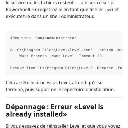
le service ou les fichiers restent — utilisez ce script 
PowerShell. Enregistrez-le en tant que fichier 
 et 
.ps1
exécutez-le dans un shell Administrateur.
#Requires -RunAsAdministrator
& 'C:\Program Files\Level\level.exe' --action unins
    Wait-Process -Name Level -Timeout 20
Remove-Item 'C:\Program Files\Level' -Recurse -Forc
Cela arrête le processus Level, attend qu'il se 
termine, puis supprime le répertoire d'installation.
Dépannage : Erreur «Level is 
already installed»
Si vous essayez de réinstaller Level et que vous voyez 