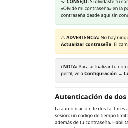
💡 
CONSEJO:
 Si olvidaste tu co
«Olvidé mi contraseña» en la p
contraseña desde aquí sin cono
⚠️ 
ADVERTENCIA:
 No hay ning
Actualizar contraseña
. El ca
ℹ️ 
NOTA:
 Para actualizar tu nom
perfil, ve a 
Configuración → C
Autenticación de dos 
La autenticación de dos factores 
sesión: un código de tiempo limit
además de tu contraseña. Habilita