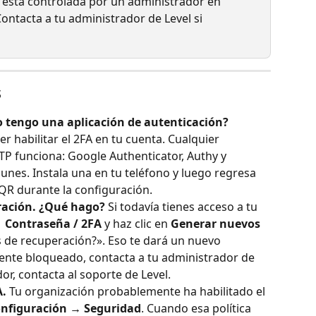
ca está controlada por un administrador en 
Contacta a tu administrador de Level si 
s
o tengo una aplicación de autenticación?
 habilitar el 2FA en tu cuenta. Cualquier 
P funciona: Google Authenticator, Authy y 
es. Instala una en tu teléfono y luego regresa 
QR durante la configuración.
ración. ¿Qué hago?
 Si todavía tienes acceso a tu 
 Contraseña / 2FA
 y haz clic en 
Generar nuevos
s de recuperación?». Eso te dará un nuevo 
ente bloqueado, contacta a tu administrador de 
dor, contacta al soporte de Level.
A.
 Tu organización probablemente ha habilitado el 
nfiguración → Seguridad
. Cuando esa política 