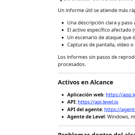
Un informe útil se atiende más ráp
Una descripción clara y paso 
El activo específico afectado (
Un escenario de ataque que d
Capturas de pantalla, vídeo 
Los informes sin pasos de reprod
procesados.
Activos en Alcance
Aplicación web
: 
https://app.l
API
: 
https://api.level.io
API del agente
: 
https://agents
Agente de Level
: Windows, m
Problemas dentro del alc