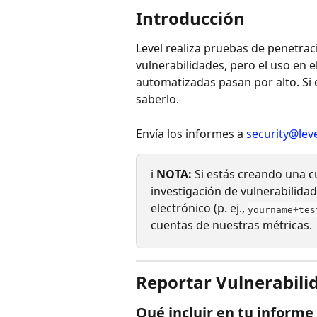
Introducción
Level realiza pruebas de penetrac
vulnerabilidades, pero el uso en 
automatizadas pasan por alto. S
saberlo.
Envía los informes a 
security@leve
ℹ️ 
NOTA:
 Si estás creando una 
investigación de vulnerabilidad
electrónico (p. ej., 
yourname+tes
cuentas de nuestras métricas.
Reportar Vulnerabili
Qué incluir en tu informe