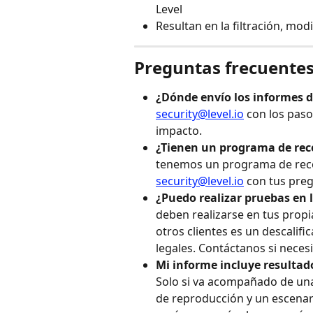
Level
Resultan en la filtración, mod
Preguntas frecuente
¿Dónde envío los informes d
security@level.io
 con los pas
impacto.
¿Tienen un programa de rec
tenemos un programa de reco
security@level.io
 con tus pre
¿Puedo realizar pruebas en l
deben realizarse en tus propi
otros clientes es un descalif
legales. Contáctanos si neces
Mi informe incluye resultad
Solo si va acompañado de una 
de reproducción y un escenari