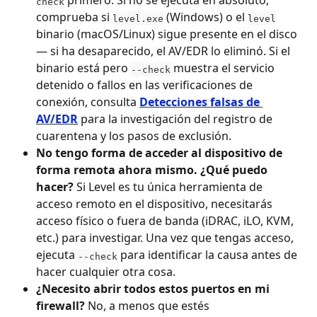
 primero. Si no se ejecuta en absoluto, 
check
comprueba si 
 (Windows) o el 
level.exe
level
binario (macOS/Linux) sigue presente en el disco 
— si ha desaparecido, el AV/EDR lo eliminó. Si el 
binario está pero 
 muestra el servicio 
--check
detenido o fallos en las verificaciones de 
conexión, consulta 
Detecciones falsas de 
AV/EDR
 para la investigación del registro de 
cuarentena y los pasos de exclusión.
No tengo forma de acceder al dispositivo de 
forma remota ahora mismo. ¿Qué puedo 
hacer?
 Si Level es tu única herramienta de 
acceso remoto en el dispositivo, necesitarás 
acceso físico o fuera de banda (iDRAC, iLO, KVM, 
etc.) para investigar. Una vez que tengas acceso, 
ejecuta 
 para identificar la causa antes de 
--check
hacer cualquier otra cosa.
¿Necesito abrir todos estos puertos en mi 
firewall?
 No, a menos que estés 