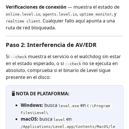
Verificaciones de conexión
 — muestra el estado de 
, 
, 
, y 
online.level.io
agents.level.io
uptime monitor
. Cualquier fallo aquí apunta a una 
realtime client
ruta de red bloqueada.
Paso 2: Interferencia de AV/EDR
Si 
 muestra el servicio o el watchdog sin estar 
--check
en el estado esperado, o si 
 no se ejecuta en 
--check
absoluto, comprueba si el binario de Level sigue 
presente en el disco:
🖥️ 
NOTA DE PLATAFORMA:
Windows:
 busca 
 en 
level.exe
C:\Program 
Files\Level\
macOS:
 busca 
 en 
level
/Applications/Level.app/Contents/MacOS/le