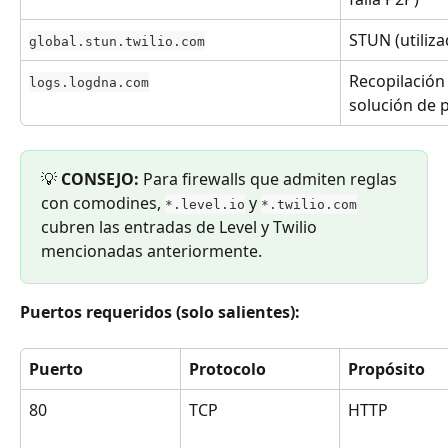
STUN (utiliza
global.stun.twilio.com
Recopilación 
logs.logdna.com
solución de 
💡 
CONSEJO:
 Para firewalls que admiten reglas 
con comodines, 
 y 
*.level.io
*.twilio.com
cubren las entradas de Level y Twilio 
mencionadas anteriormente.
Puertos requeridos (solo salientes):
Puerto
Protocolo
Propósito
80
TCP
HTTP