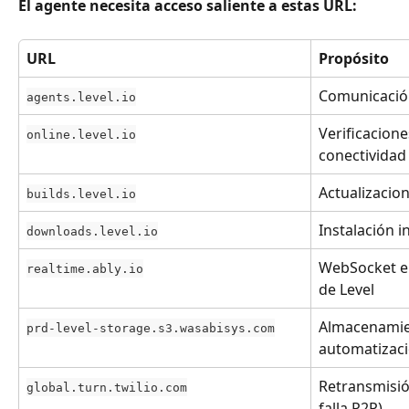
El agente necesita acceso saliente a estas URL:
URL
Propósito
Comunicación
agents.level.io
Verificacione
online.level.io
conectividad
Actualizacio
builds.level.io
Instalación i
downloads.level.io
WebSocket en
realtime.ably.io
de Level
Almacenamien
prd-level-storage.s3.wasabisys.com
automatizac
Retransmisió
global.turn.twilio.com
falla P2P)