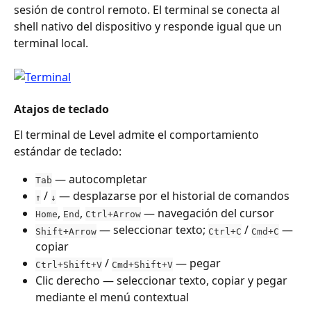
sesión de control remoto. El terminal se conecta al 
shell nativo del dispositivo y responde igual que un 
terminal local.
Atajos de teclado
El terminal de Level admite el comportamiento 
estándar de teclado:
 — autocompletar
Tab
 / 
 — desplazarse por el historial de comandos
↑
↓
, 
, 
 — navegación del cursor
Home
End
Ctrl+Arrow
 — seleccionar texto; 
 / 
 — 
Shift+Arrow
Ctrl+C
Cmd+C
copiar
 / 
 — pegar
Ctrl+Shift+V
Cmd+Shift+V
Clic derecho — seleccionar texto, copiar y pegar 
mediante el menú contextual